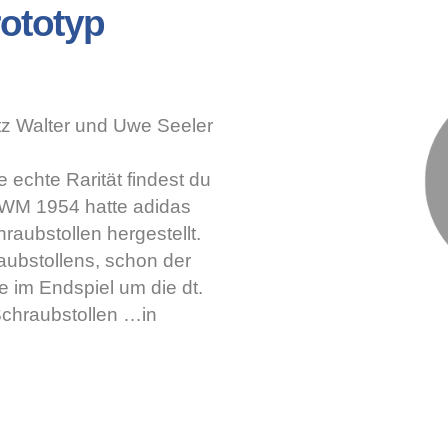
rototyp
itz Walter und Uwe Seeler
 echte Rarität findest du
 WM 1954 hatte adidas
raubstollen hergestellt.
aubstollens, schon der
e im Endspiel um die dt.
Schraubstollen …in