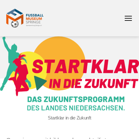
Menü
Fußballmuseum
Springe
Sportsammlung
Saloga
e.V.
Startklar in die Zukunft