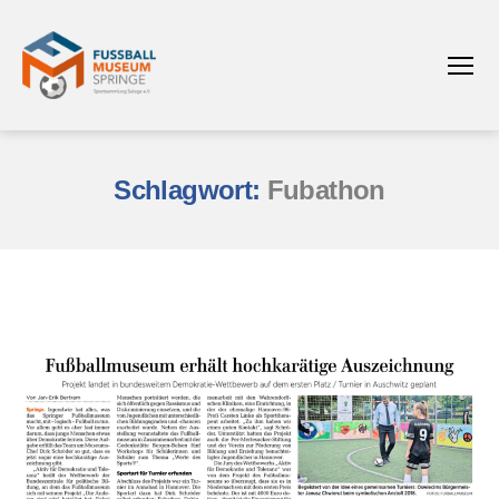
Menü
Fußballmuseum
Springe
Sportsammlung
Schlagwort:
Fubathon
Saloga
e.V.