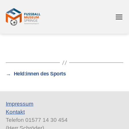
Menü
Fußballmuseum
Springe
Sportsammlung
Saloga
e.V.
→
Held:innen des Sports
Impressum
Kontakt
Telefon 01577 14 30 454
(Herr Schröder)